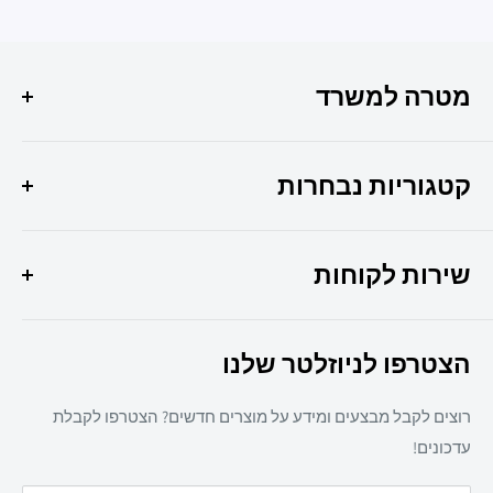
מטרה למשרד
הפתרון המושלם לכל צרכי המשרד שלך איכות, שירות
ומקצועיות במקום אחד !
קטגוריות נבחרות
היוצר 6 חולון
מבצעי החודש
037307308
שירות לקוחות
ציוד משרדי
מיכון משרדי
צרו קשר
ריהוט משרדי
הצטרפו לניוזלטר שלנו
תקנון אתר
חד פעמי
מדיניות משלוחים
מזון
רוצים לקבל מבצעים ומידע על מוצרים חדשים? הצטרפו לקבלת
מדיניות פרטיות
מאמרים
עדכונים!
הצהרת נגישות