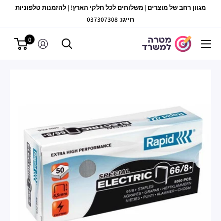
לג
מגוון רחב של מוצרים | משלוחים לכל חלקי הארץ! | להזמנות טלפוניות
תוכן
חייגו: 037307308
0
מטרה
למשרד