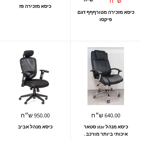
מבצע
מבצע
ש״ח
כיסא מזכירה פז
כיסא מזכירה מטורףףף דגם
פיקסו
מחיר
מחיר
640.00 ש״ח
950.00 ש״ח
מבצע
מבצע
כיסא מנהל star סטאר
כיסא מנהל אביב
איכותי ביותר מורכב .