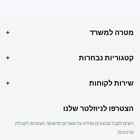
מטרה למשרד
הפתרון המושלם לכל צרכי המשרד שלך איכות, שירות
ומקצועיות במקום אחד !
קטגוריות נבחרות
היוצר 6 חולון
מבצעי החודש
037307308
שירות לקוחות
ציוד משרדי
מיכון משרדי
צרו קשר
ריהוט משרדי
הצטרפו לניוזלטר שלנו
תקנון אתר
חד פעמי
מדיניות משלוחים
מזון
רוצים לקבל מבצעים ומידע על מוצרים חדשים? הצטרפו לקבלת
מדיניות פרטיות
מאמרים
עדכונים!
הצהרת נגישות