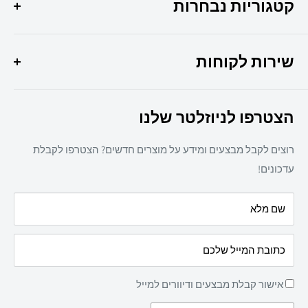
ומקצועיות במקום אחד !
קטגוריות נבחרות
היוצר 6 חולון
מבצעי החודש
037307308
שירות לקוחות
ציוד משרדי
מיכון משרדי
צרו קשר
ריהוט משרדי
הצטרפו לניוזלטר שלנו
תקנון אתר
חד פעמי
מדיניות משלוחים
מזון
רוצים לקבל מבצעים ומידע על מוצרים חדשים? הצטרפו לקבלת
מדיניות פרטיות
מאמרים
עדכונים!
הצהרת נגישות
עלינו
שם מלא
מדיניות החזרת מוצרים
כתובת המייל שלכם
אישור קבלת מבצעים ודיוורים למייל