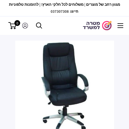
לג
מגוון רחב של מוצרים | משלוחים לכל חלקי הארץ! | להזמנות טלפוניות
תוכן
חייגו: 037307308
0
מטרה
למשרד