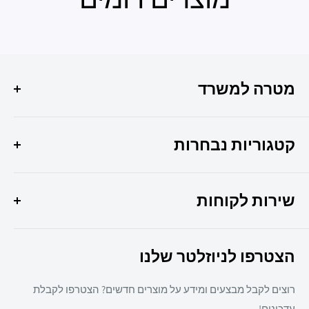
מטרה למשרד
הפתרון המושלם לכל צרכי המשרד שלך איכות, שירות
ומקצועיות במקום אחד !
קטגוריות נבחרות
היוצר 6 חולון
מבצעי החודש
037307308
שירות לקוחות
ציוד משרדי
מיכון משרדי
צרו קשר
ריהוט משרדי
הצטרפו לניוזלטר שלנו
תקנון אתר
חד פעמי
מדיניות משלוחים
מזון
רוצים לקבל מבצעים ומידע על מוצרים חדשים? הצטרפו לקבלת
מדיניות פרטיות
מאמרים
עדכונים!