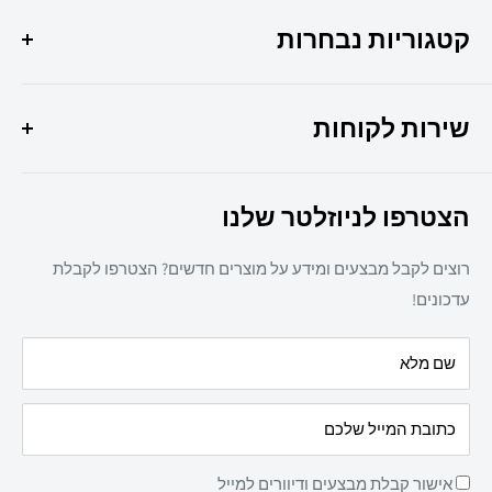
הפתרון המושלם לכל צרכי המשרד שלך איכות, שירות
ומקצועיות במקום אחד !
קטגוריות נבחרות
היוצר 6 חולון
מבצעי החודש
037307308
שירות לקוחות
ציוד משרדי
מיכון משרדי
צרו קשר
ריהוט משרדי
הצטרפו לניוזלטר שלנו
תקנון אתר
חד פעמי
מדיניות משלוחים
מזון
רוצים לקבל מבצעים ומידע על מוצרים חדשים? הצטרפו לקבלת
מדיניות פרטיות
מאמרים
עדכונים!
הצהרת נגישות
עלינו
שם מלא
מדיניות החזרת מוצרים
כתובת המייל שלכם
אישור קבלת מבצעים ודיוורים למייל