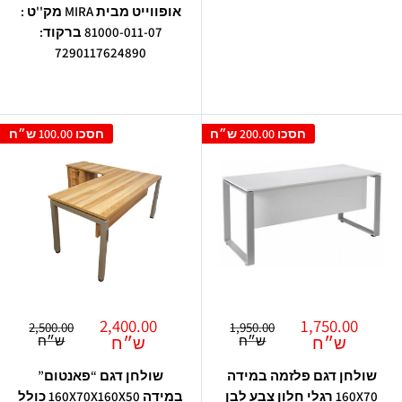
אופווייט מבית MIRA מק''ט :
81000-011-07 ברקוד:
7290117624890
חסכו
200.00 ש״ח
חסכו
100.00 ש״ח
מחיר
מחיר
2,400.00
1,750.00
מחיר
מחיר
2,500.00
1,950.00
מבצע
רגיל
מבצע
רגיל
ש״ח
ש״ח
ש״ח
ש״ח
שולחן דגם פלזמה במידה
שולחן דגם “פאנטום”
160X70 רגלי חלון צבע לבן
במידה 160X70X160X50 כולל