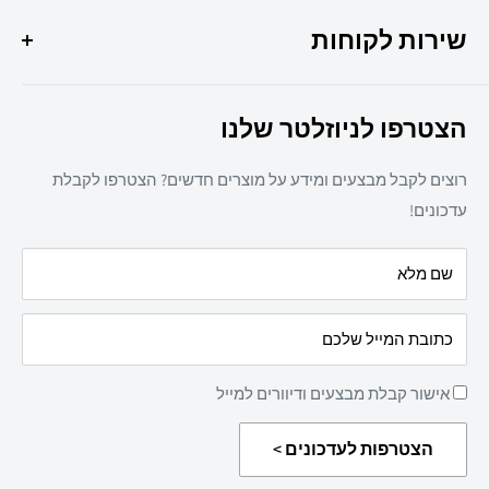
מבצעי החודש
037307308
שירות לקוחות
ציוד משרדי
מיכון משרדי
צרו קשר
ריהוט משרדי
הצטרפו לניוזלטר שלנו
תקנון אתר
חד פעמי
מדיניות משלוחים
מזון
רוצים לקבל מבצעים ומידע על מוצרים חדשים? הצטרפו לקבלת
מדיניות פרטיות
מאמרים
עדכונים!
הצהרת נגישות
עלינו
שם מלא
מדיניות החזרת מוצרים
כתובת המייל שלכם
אישור קבלת מבצעים ודיוורים למייל
הצטרפות לעדכונים >