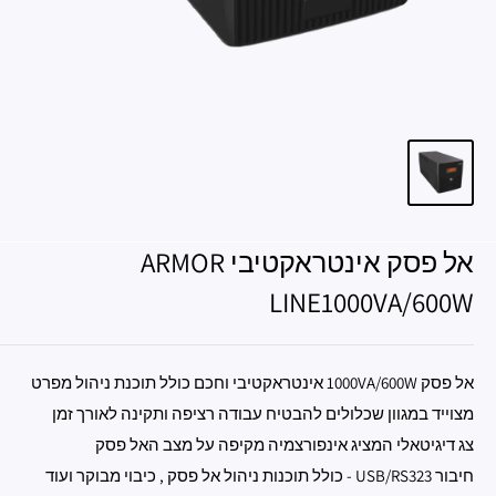
אל פסק אינטראקטיבי ARMOR
LINE1000VA/600W
אל פסק 1000VA/600W אינטראקטיבי וחכם כולל תוכנת ניהול מפרט
מצוייד במגוון שכלולים להבטיח עבודה רציפה ותקינה לאורך זמן
צג דיגיטאלי המציג אינפורצמיה מקיפה על מצב האל פסק
חיבור USB/RS323 - כולל תוכנות ניהול אל פסק , כיבוי מבוקר ועוד