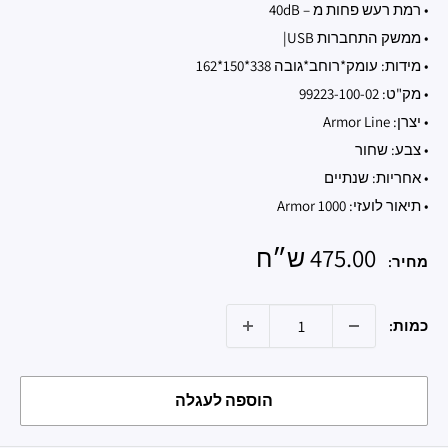
• רמת רעש פחות מ – 40dB
• ממשק התחברות USB|
• מידות: עומק*רוחב*גובה 338*150*162
• מק"ט: 99223-100-02
• יצרן: Armor Line
• צבע: שחור
• אחריות: שנתיים
• תיאור לועזי: Armor 1000
מחיר
475.00 ש״ח
מחיר:
מבצע
כמות:
הוספה לעגלה