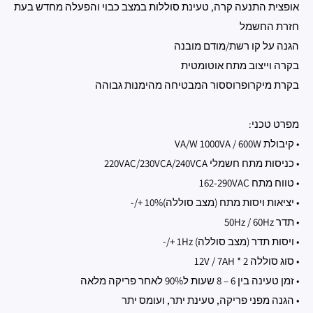
אופצית התנעה קרה, טעינת סוללות במצב כבוי והפעלה מחדש בעת
חזרת החשמל
הגנה על קו רשת/מודם מובנה
בקרה וייצוב מתח אוטומטית
בקרת מיקרופרוססור המבטיחה מהימנות גבוהה
מפרט טכני:
• קיבולת VA/W 1000VA / 600W
• כניסות מתח חשמלי 220VAC/230VCA/240VCA
• טווח מתח 162-290VAC
• יציאות ויסות מתח (מצב סוללה)10% +/-
• תדר 50Hz / 60Hz
• ויסות תדר (מצב סוללה) 1Hz +/-
• סוג סוללה 12V / 7AH * 2
• זמן טעינה בין 6 – 8 שעות ל90% לאחר פריקה מלאה
• הגנה מפני פריקה, טעינת יתר, ועומס יתר