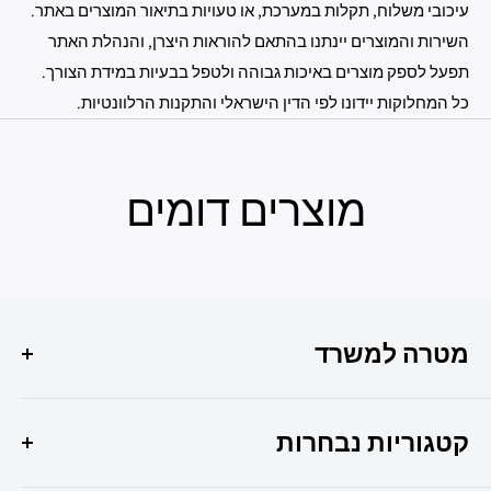
עיכובי משלוח, תקלות במערכת, או טעויות בתיאור המוצרים באתר.
השירות והמוצרים יינתנו בהתאם להוראות היצרן, והנהלת האתר
תפעל לספק מוצרים באיכות גבוהה ולטפל בבעיות במידת הצורך.
כל המחלוקות יידונו לפי הדין הישראלי והתקנות הרלוונטיות.
מוצרים דומים
מטרה למשרד
הפתרון המושלם לכל צרכי המשרד שלך איכות, שירות
ומקצועיות במקום אחד !
קטגוריות נבחרות
היוצר 6 חולון