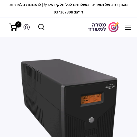
לג
מגוון רחב של מוצרים | משלוחים לכל חלקי הארץ! | להזמנות טלפוניות
תוכן
חייגו: 037307308
0
מטרה
למשרד