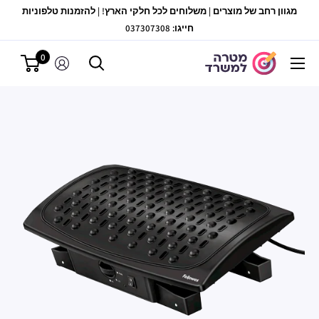
לג
מגוון רחב של מוצרים | משלוחים לכל חלקי הארץ! | להזמנות טלפוניות
תוכן
חייגו: 037307308
0
מטרה
למשרד