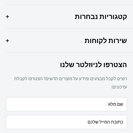
הפתרון המושלם לכל צרכי המשרד שלך איכות, שירות
ומקצועיות במקום אחד !
קטגוריות נבחרות
היוצר 6 חולון
מבצעי החודש
037307308
שירות לקוחות
ציוד משרדי
מיכון משרדי
צרו קשר
ריהוט משרדי
הצטרפו לניוזלטר שלנו
תקנון אתר
חד פעמי
מדיניות משלוחים
מזון
רוצים לקבל מבצעים ומידע על מוצרים חדשים? הצטרפו לקבלת
מדיניות פרטיות
מאמרים
עדכונים!
הצהרת נגישות
עלינו
שם מלא
מדיניות החזרת מוצרים
כתובת המייל שלכם