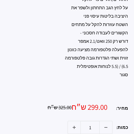
על לחץ הגב התחתון ולשפר את
היציבה בליטות עיסוי פני
השטח עוזרות להקל על מתחים
הקשורים לעבודה חסכוני -
דורש רק 250 וואט/2.1 אמפר
להפעלה פלטפורמה מציעה כוונון
זווית ושתי הגדרות גובה פלטפורמה
6.5) / (5.5 לנוחות אופטימלית
סגור
מחיר
299.00 ש״ח
מחיר
325.00 ש״ח
מחיר:
רגיל
מבצע
כמות: