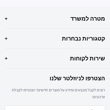
מטרה למשרד
הפתרון המושלם לכל צרכי המשרד שלך איכות, שירות
ומקצועיות במקום אחד !
קטגוריות נבחרות
היוצר 6 חולון
מבצעי החודש
037307308
שירות לקוחות
ציוד משרדי
מיכון משרדי
צרו קשר
ריהוט משרדי
הצטרפו לניוזלטר שלנו
תקנון אתר
חד פעמי
מדיניות משלוחים
מזון
רוצים לקבל מבצעים ומידע על מוצרים חדשים? הצטרפו לקבלת
מדיניות פרטיות
מאמרים
עדכונים!
הצהרת נגישות
עלינו