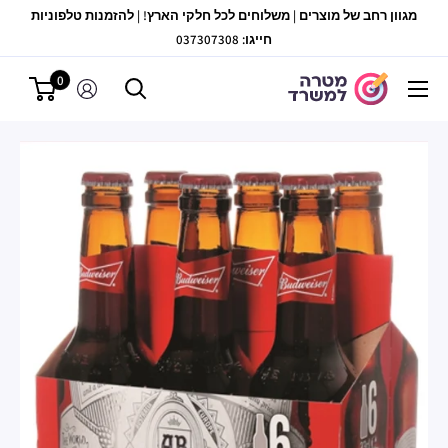
לג
מגוון רחב של מוצרים | משלוחים לכל חלקי הארץ! | להזמנות טלפוניות
תוכן
חייגו: 037307308
0
מטרה
למשרד