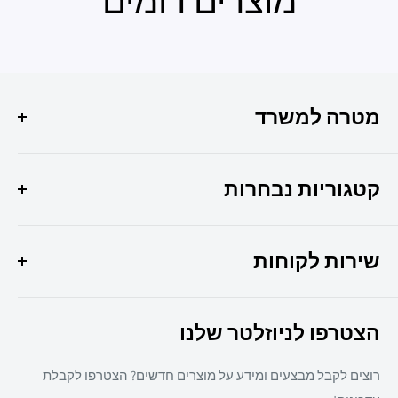
מטרה למשרד
הפתרון המושלם לכל צרכי המשרד שלך איכות, שירות
ומקצועיות במקום אחד !
קטגוריות נבחרות
היוצר 6 חולון
מבצעי החודש
037307308
שירות לקוחות
ציוד משרדי
מיכון משרדי
צרו קשר
ריהוט משרדי
הצטרפו לניוזלטר שלנו
תקנון אתר
חד פעמי
מדיניות משלוחים
מזון
רוצים לקבל מבצעים ומידע על מוצרים חדשים? הצטרפו לקבלת
מדיניות פרטיות
מאמרים