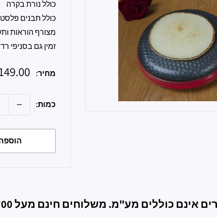
כולל נורת בקרה
כולל תבנים פלסטי
מצורף הוראות ותע
זמין גם בסניפי רד
מחיר
149.00 ש״ח
מחיר:
מבצע
כמות:
הוספה 
ם אינם כוללים מע"מ. משלוחים חינם מעל 700ש"ח