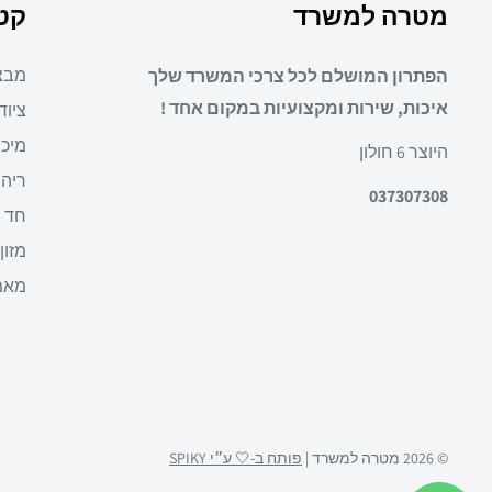
מטרה למשרד
קטג
מבצ
הפתרון המושלם לכל צרכי המשרד שלך
איכות, שירות ומקצועיות במקום אחד !
ציוד
מיכו
היוצר 6 חולון
ריהו
037307308
חד 
מזון
מאמ
© 2026 מטרה למשרד |
פותח ב-🤍 ע״י SPIKY