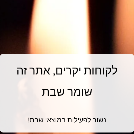
מעל 700ש"ח
לקוחות יקרים, אתר זה
משלוח מהיר
שומר שבת
מדיניות משלוחים
נשוב לפעילות במוצאי שבת!