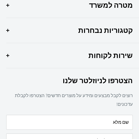
מטרה למשרד
הפתרון המושלם לכל צרכי המשרד שלך איכות, שירות
ומקצועיות במקום אחד !
קטגוריות נבחרות
היוצר 6 חולון
מבצעי החודש
037307308
שירות לקוחות
ציוד משרדי
מיכון משרדי
צרו קשר
ריהוט משרדי
הצטרפו לניוזלטר שלנו
תקנון אתר
חד פעמי
מדיניות משלוחים
מזון
רוצים לקבל מבצעים ומידע על מוצרים חדשים? הצטרפו לקבלת
מדיניות פרטיות
מאמרים
עדכונים!
הצהרת נגישות
עלינו
שם מלא
מדיניות החזרת מוצרים