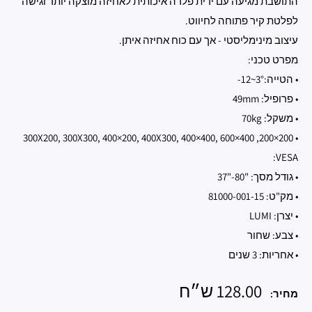
התושבת מגיעה עם ידית פלדה איכותית לאחיזה מוצקה יותר וגישה
לפלטת קיר פתוחה לחיווט.
עיצוב מינימליסטי - אך עם כוח אחיזה איתן.
מפרט טכני:
• הטייה:3°~12-
• פרופיל: 49mm
• משקל: 70kg
• 200×200, 300X200, 300X300, 400×200, 400X300, 400×400, 600×400
:VESA
• גודל מסך: "80-"37
• מק"ט: 81000-001-15
• יצרן: LUMI
• צבע: שחור
• אחריות: 3 שנים
מחיר
128.00 ש״ח
מחיר:
מבצע