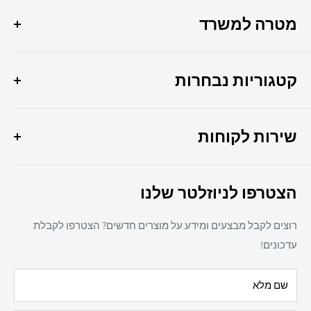
מטרה למשרד
הפתרון המושלם לכל צרכי המשרד שלך איכות, שירות
ומקצועיות במקום אחד !
קטגוריות נבחרות
היוצר 6 חולון
מבצעי החודש
037307308
שירות לקוחות
ציוד משרדי
מיכון משרדי
צרו קשר
ריהוט משרדי
הצטרפו לניוזלטר שלנו
תקנון אתר
חד פעמי
מדיניות משלוחים
מזון
רוצים לקבל מבצעים ומידע על מוצרים חדשים? הצטרפו לקבלת
מדיניות פרטיות
מאמרים
עדכונים!
הצהרת נגישות
עלינו
שם מלא
מדיניות החזרת מוצרים