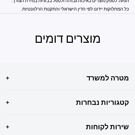
תפעל לספק מוצרים באיכות גבוהה ולטפל בבעיות במידת הצורך.
כל המחלוקות יידונו לפי הדין הישראלי והתקנות הרלוונטיות.
מוצרים דומים
מטרה למשרד
הפתרון המושלם לכל צרכי המשרד שלך איכות, שירות
ומקצועיות במקום אחד !
קטגוריות נבחרות
היוצר 6 חולון
מבצעי החודש
037307308
שירות לקוחות
ציוד משרדי