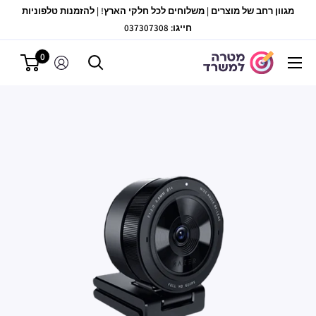
לג
מגוון רחב של מוצרים | משלוחים לכל חלקי הארץ! | להזמנות טלפוניות
תוכן
חייגו: 037307308
0
מטרה
למשרד