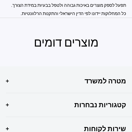
תפעל לספק מוצרים באיכות גבוהה ולטפל בבעיות במידת הצורך.
כל המחלוקות יידונו לפי הדין הישראלי והתקנות הרלוונטיות.
מוצרים דומים
מטרה למשרד
הפתרון המושלם לכל צרכי המשרד שלך איכות, שירות
ומקצועיות במקום אחד !
קטגוריות נבחרות
היוצר 6 חולון
מבצעי החודש
037307308
שירות לקוחות
ציוד משרדי