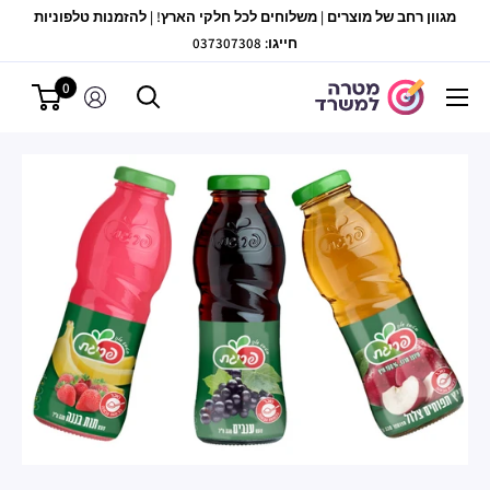
לג
מגוון רחב של מוצרים | משלוחים לכל חלקי הארץ! | להזמנות טלפוניות
תוכן
חייגו: 037307308
0
מטרה
למשרד