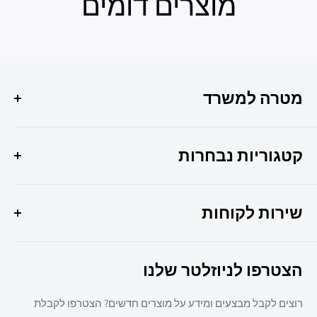
מוצרים דומים
מטרה למשרד
הפתרון המושלם לכל צרכי המשרד שלך איכות, שירות
ומקצועיות במקום אחד !
קטגוריות נבחרות
היוצר 6 חולון
מבצעי החודש
037307308
שירות לקוחות
ציוד משרדי
מיכון משרדי
צרו קשר
ריהוט משרדי
הצטרפו לניוזלטר שלנו
תקנון אתר
חד פעמי
מדיניות משלוחים
מזון
רוצים לקבל מבצעים ומידע על מוצרים חדשים? הצטרפו לקבלת
מדיניות פרטיות