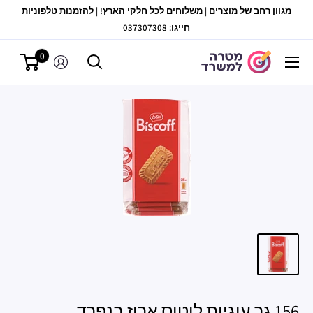
לג
מגוון רחב של מוצרים | משלוחים לכל חלקי הארץ! | להזמנות טלפוניות
תוכן
חייגו: 037307308
0
מטרה
למשרד
156 גר עוגיות לוטוס ארוז בנפרד