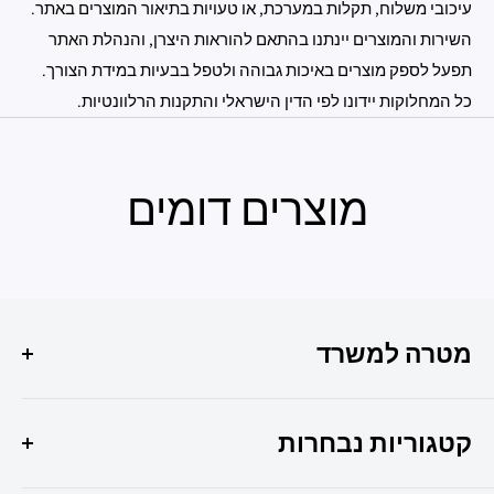
עיכובי משלוח, תקלות במערכת, או טעויות בתיאור המוצרים באתר.
השירות והמוצרים יינתנו בהתאם להוראות היצרן, והנהלת האתר
תפעל לספק מוצרים באיכות גבוהה ולטפל בבעיות במידת הצורך.
כל המחלוקות יידונו לפי הדין הישראלי והתקנות הרלוונטיות.
מוצרים דומים
מטרה למשרד
הפתרון המושלם לכל צרכי המשרד שלך איכות, שירות
ומקצועיות במקום אחד !
קטגוריות נבחרות
היוצר 6 חולון