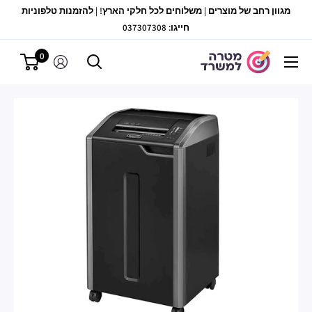
לג
מגוון רחב של מוצרים | משלוחים לכל חלקי הארץ! | להזמנות טלפוניות
תוכן
חייגו: 037307308
0
מטרה
למשרד