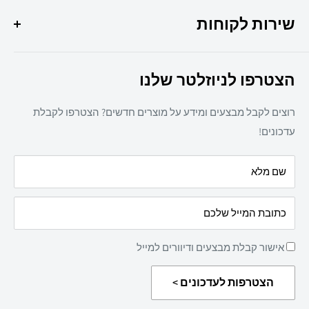
מבצעי החודש
037307308
שירות לקוחות
ציוד משרדי
מיכון משרדי
צרו קשר
ריהוט משרדי
הצטרפו לניוזלטר שלנו
תקנון אתר
חד פעמי
מדיניות משלוחים
מזון
רוצים לקבל מבצעים ומידע על מוצרים חדשים? הצטרפו לקבלת
מדיניות פרטיות
מאמרים
עדכונים!
הצהרת נגישות
עלינו
שם מלא
מדיניות החזרת מוצרים
כתובת המייל שלכם
אישור קבלת מבצעים ודיוורים למייל
הצטרפות לעדכונים >