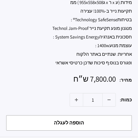
מידות:(ע x ר x ג955x558x508 ) ממ
תקיעות נייר ב-100%! עצירה
בטיחותTechnology SafeSense® :
מנגנון מונע תקיעת נייר Technol Jam-Proof
חסכונית באנרגיהSystem Savings Energy :
עוצמת מנוע1400w :
אחריות: שנתיים באתר הלקוח
ו9גורס בנוס:ף סיכות שדכן כרטיסי אשראי
מחיר
7,800.00 ש״ח
מחיר:
מבצע
כמות:
הוספה לעגלה