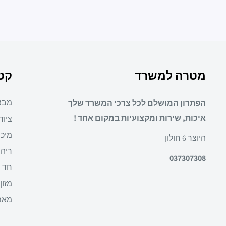
מטרה למשרד
קטג
מבצ
הפתרון המושלם לכל צרכי המשרד שלך
איכות, שירות ומקצועיות במקום אחד !
ציוד
מיכו
היוצר 6 חולון
ריהו
037307308
חד 
מזון
מאמ