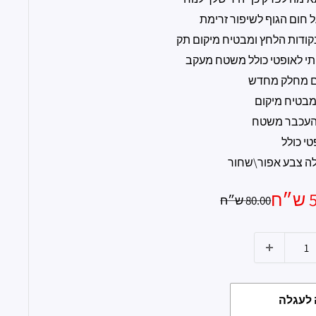
ל חום הגוף לשיפור זרימת
ודות הלחץ ומבטיח מיקום תק
תי לאופטי כולל משטח מעקב
ם מחלק מחדש
מבטיח מיקום
 העכבר משטח
טי כולל
ה צבע אפור\שחור
ח
מחיר
80.00 ש״ח
רגיל
ע
לעגלה