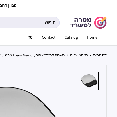
לג
מגוון רחב ש
תוכן
מטרה
למשרד
Home
Catalog
Contact
מזון
דף הבית
כל המוצרים
משטח לעכבר אפור Foam Memory מק''ט : D...