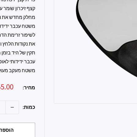
קצף זיכרון שומר ע
מחלק מחדש את נק
משטח עכבר ידידו
לשיפור זרימת הד
את נקודות הלחץ ו
תקין של היד בזמן
עכבר ידידותי לאופ
משטח מעקב מעול
מחיר
55.00 ש״
מחיר:
מבצ
כמות:
הוספה 