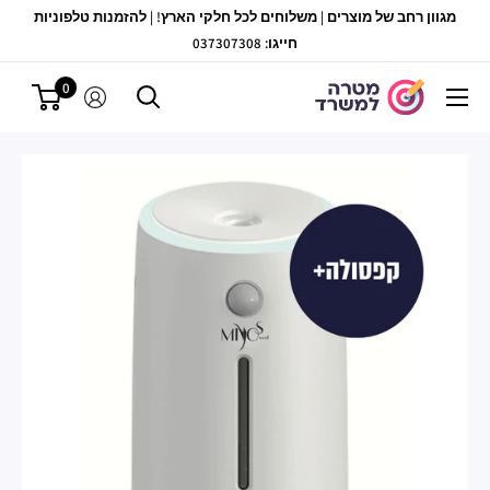
לג
מגוון רחב של מוצרים | משלוחים לכל חלקי הארץ! | להזמנות טלפוניות
תוכן
חייגו: 037307308
0
מטרה
למשרד