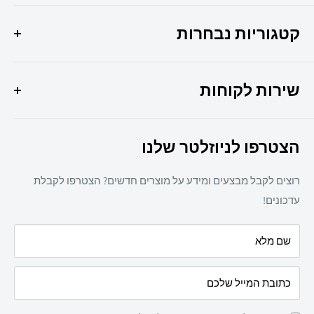
הפתרון המושלם לכל צרכי המשרד שלך איכות, שירות
ומקצועיות במקום אחד !
קטגוריות נבחרות
היוצר 6 חולון
מבצעי החודש
037307308
שירות לקוחות
ציוד משרדי
מיכון משרדי
צרו קשר
ריהוט משרדי
הצטרפו לניוזלטר שלנו
תקנון אתר
חד פעמי
מדיניות משלוחים
מזון
רוצים לקבל מבצעים ומידע על מוצרים חדשים? הצטרפו לקבלת
מדיניות פרטיות
מאמרים
עדכונים!
הצהרת נגישות
עלינו
שם מלא
מדיניות החזרת מוצרים
כתובת המייל שלכם