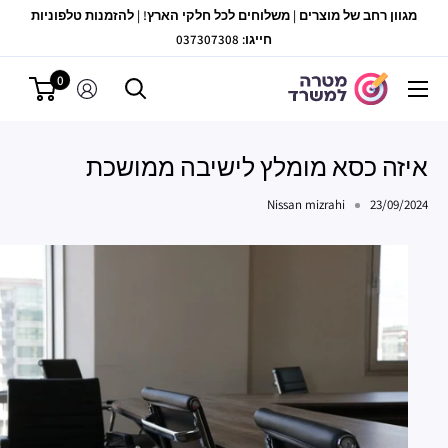
לג
מגוון רחב של מוצרים | משלוחים לכל חלקי הארץ! | להזמנות טלפוניות
תוכן
חייגו: 037307308
0
מטרה
למשרד
איזה כסא מומלץ לישיבה ממושכת
Nissan mizrahi
23/09/2024