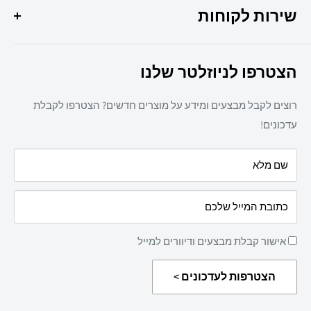
037307308
שירות לקוחות
ציוד משרדי
מיכון משרדי
צרו קשר
ריהוט משרדי
הצטרפו לניוזלטר שלנו
תקנון אתר
חד פעמי
מדיניות משלוחים
מזון
רוצים לקבל מבצעים ומידע על מוצרים חדשים? הצטרפו לקבלת
מדיניות פרטיות
מאמרים
עדכונים!
הצהרת נגישות
עלינו
שם מלא
מדיניות החזרת מוצרים
כתובת המייל שלכם
אישור קבלת מבצעים ודיוורים למייל
הצטרפות לעדכונים >